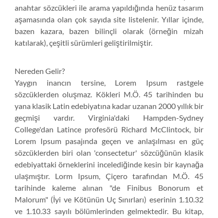
anahtar sözcükleri ile arama yapıldığında henüz tasarım
aşamasında olan çok sayıda site listelenir. Yıllar içinde,
bazen kazara, bazen bilinçli olarak (örneğin mizah
katılarak), çeşitli sürümleri geliştirilmiştir.
Nereden Gelir?
Yaygın inancın tersine, Lorem Ipsum rastgele
sözcüklerden oluşmaz. Kökleri M.Ö. 45 tarihinden bu
yana klasik Latin edebiyatına kadar uzanan 2000 yıllık bir
geçmişi vardır. Virginia'daki Hampden-Sydney
College'dan Latince profesörü Richard McClintock, bir
Lorem Ipsum pasajında geçen ve anlaşılması en güç
sözcüklerden biri olan 'consectetur' sözcüğünün klasik
edebiyattaki örneklerini incelediğinde kesin bir kaynağa
ulaşmıştır. Lorm Ipsum, Çiçero tarafından M.Ö. 45
tarihinde kaleme alınan "de Finibus Bonorum et
Malorum" (İyi ve Kötünün Uç Sınırları) eserinin 1.10.32
ve 1.10.33 sayılı bölümlerinden gelmektedir. Bu kitap,