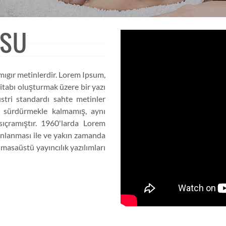
RSU
mıgır metinlerdir. Lorem Ipsum,
itabı oluşturmak üzere bir yazı
üstri standardı sahte metinler
nı sürdürmekle kalmamış, aynı
ıçramıştır. 1960'larda Lorem
yınlanması ile ve yakın zamanda
asaüstü yayıncılık yazılımları