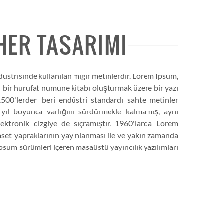
HER TASARIMI
düstrisinde kullanılan mıgır metinlerdir. Lorem Ipsum,
 bir hurufat numune kitabı oluşturmak üzere bir yazı
ı 1500'lerden beri endüstri standardı sahte metinler
z yıl boyunca varlığını sürdürmekle kalmamış, aynı
tronik dizgiye de sıçramıştır. 1960'larda Lorem
aset yapraklarının yayınlanması ile ve yakın zamanda
sum sürümleri içeren masaüstü yayıncılık yazılımları