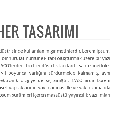
HER TASARIMI
düstrisinde kullanılan mıgır metinlerdir. Lorem Ipsum,
 bir hurufat numune kitabı oluşturmak üzere bir yazı
ı 1500'lerden beri endüstri standardı sahte metinler
z yıl boyunca varlığını sürdürmekle kalmamış, aynı
tronik dizgiye de sıçramıştır. 1960'larda Lorem
aset yapraklarının yayınlanması ile ve yakın zamanda
sum sürümleri içeren masaüstü yayıncılık yazılımları