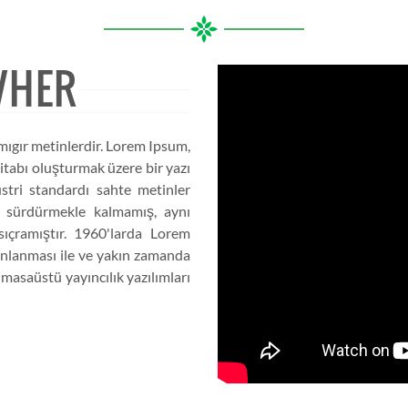
VHER
mıgır metinlerdir. Lorem Ipsum,
itabı oluşturmak üzere bir yazı
üstri standardı sahte metinler
nı sürdürmekle kalmamış, aynı
ıçramıştır. 1960'larda Lorem
yınlanması ile ve yakın zamanda
asaüstü yayıncılık yazılımları